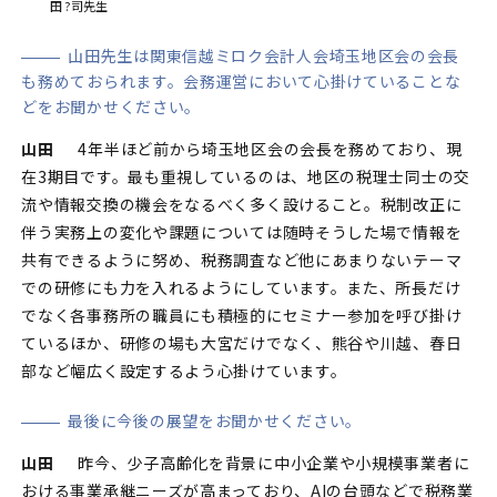
田 ?司先生
山田先生は関東信越ミロク会計人会埼玉地区会の会長
も務めておられます。会務運営において心掛けていることな
どをお聞かせください。
山田
4年半ほど前から埼玉地区会の会長を務めており、現
在3期目です。最も重視しているのは、地区の税理士同士の交
流や情報交換の機会をなるべく多く設けること。税制改正に
伴う実務上の変化や課題については随時そうした場で情報を
共有できるように努め、税務調査など他にあまりないテーマ
での研修にも力を入れるようにしています。また、所長だけ
でなく各事務所の職員にも積極的にセミナー参加を呼び掛け
ているほか、研修の場も大宮だけでなく、熊谷や川越、春日
部など幅広く設定するよう心掛けています。
最後に今後の展望をお聞かせください。
山田
昨今、少子高齢化を背景に中小企業や小規模事業者に
おける事業承継ニーズが高まっており、AIの台頭などで税務業