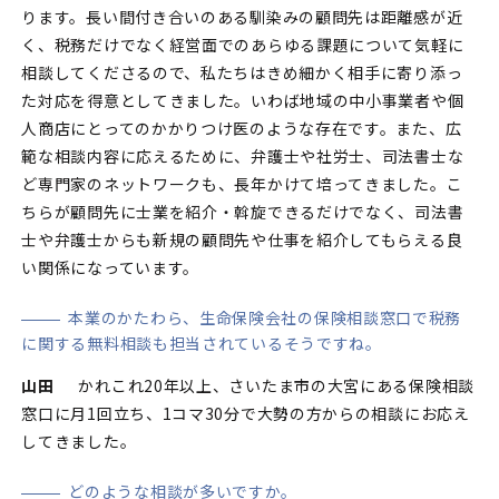
ります。長い間付き合いのある馴染みの顧問先は距離感が近
く、税務だけでなく経営面でのあらゆる課題について気軽に
相談してくださるので、私たちはきめ細かく相手に寄り添っ
た対応を得意としてきました。いわば地域の中小事業者や個
人商店にとってのかかりつけ医のような存在です。また、広
範な相談内容に応えるために、弁護士や社労士、司法書士な
ど専門家のネットワークも、長年かけて培ってきました。こ
ちらが顧問先に士業を紹介・斡旋できるだけでなく、司法書
士や弁護士からも新規の顧問先や仕事を紹介してもらえる良
い関係になっています。
本業のかたわら、生命保険会社の保険相談窓口で税務
に関する無料相談も担当されているそうですね。
山田
かれこれ20年以上、さいたま市の大宮にある保険相談
窓口に月1回立ち、1コマ30分で大勢の方からの相談にお応え
してきました。
どのような相談が多いですか。