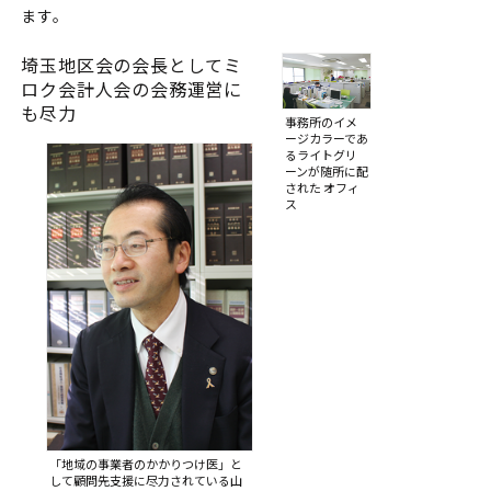
ます。
埼玉地区会の会長としてミ
ロク会計人会の会務運営に
も尽力
事務所のイメ
ージカラーであ
るライトグリ
ーンが随所に配
された オフィ
ス
「地域の事業者のかかりつけ医」
と
して顧問先支援に尽力されている
山