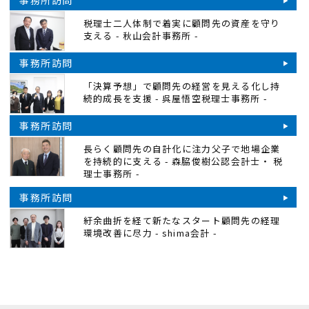
事務所訪問
税理士二人体制で着実に顧問先の資産を守り
支える - 秋山会計事務所 -
事務所訪問
「決算予想」で顧問先の経営を見える化し持
続的成長を支援 - 呉屋悟空税理士事務所 -
事務所訪問
長らく顧問先の自計化に注力父子で地場企業
を持続的に支える - 森脇俊樹公認会計士・ 税
理士事務所 -
事務所訪問
紆余曲折を経て新たなスタート顧問先の経理
環境改善に尽力 - shima会計 -