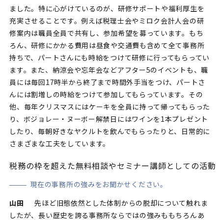
ました。特に心がけているのが、研修サポートや福利厚生を
充実させることです。例えば税理士会やミロク会計人会の研
修案内は職員全員で共有し、参加希望を募っています。もち
ろん、研修にかかる費用は昼食や交通費も含めて全て事務所
持ちで、パートさんにも時給をつけて研修に行ってもらってい
ます。また、納涼会や忘年会などアフター5のイベントも、職
員には毎回17時半から終了まで時間外手当をつけ、パートさ
んには割増しの時給をつけて参加してもらっています。その
他、毎年クリスマスにはケーキを全員に持って帰ってもらった
り、ボジョレー・ヌーボー解禁日にはワインを1本プレゼント
したり、毎朝好きなヤクルトを飲んでもらったりと、日常的に
さまざまな工夫をしています。
税務の枠を超えた無料相談やセミナー講師としての活動
現在の事務所の強みをお聞かせください。
山田
先ほど旧態依然とした体制からの脱却について触れま
したが、長い歴史を誇る事務所ならではの強みももちろんあ