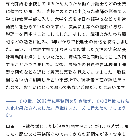
専門知識を駆使して世のため人のため働く弁護士などの士業
に憧れていました。高校生のときに出会った教師の影響で大
学では教育学部に入り、大学卒業後は日本語学校などで非常
勤講師を務めていたのですが、次第に士業への憧れが募り、
税理士を目指すことにしました。そして、講師のかたわら簿
記などの勉強に励み、3年がかりで税理士の資格を取得しまし
た。幸い、日本語学校で知り合って結婚した女性の実家が会
計事務所を経営していたため、資格取得と同時にそこに入所
することができました。以後、事務所の職員や青年税理士連
盟の研修などを通じて着実に実務を覚えていきました。戦後
間もない頃に創業した古い事務所で、後継者不在が課題だっ
たので、お互いにとって願ってもないご縁だったと思います。
その後、2002年に事務所を引き継ぎ、その2年後には法
人化を果たされました。承継はスムーズに行えたのでしょう
か。
山田
旧態依然とした状況を打開することに何より苦労しま
した。歴史ある事務所なので古くからの顧問先が多く安定し