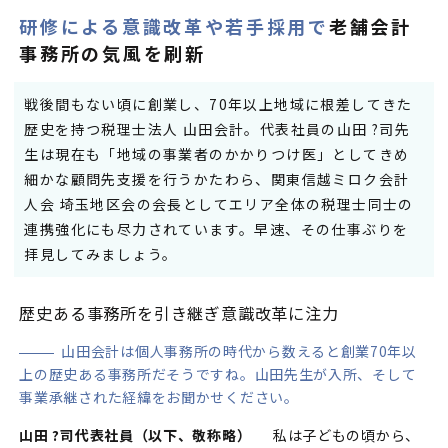
研修による意識改革や若手採用で
老舗会計
事務所の気風を刷新
戦後間もない頃に創業し、70年以上地域に根差してきた
歴史を持つ税理士法人 山田会計。代表社員の山田 ?司先
生は現在も「地域の事業者のかかりつけ医」としてきめ
細かな顧問先支援を行うかたわら、関東信越ミロク会計
人会 埼玉地区会の会長としてエリア全体の税理士同士の
連携強化にも尽力されています。早速、その仕事ぶりを
拝見してみましょう。
歴史ある事務所を引き継ぎ意識改革に注力
山田会計は個人事務所の時代から数えると創業70年以
上の歴史ある事務所だそうですね。山田先生が入所、そして
事業承継された経緯をお聞かせください。
山田 ?司代表社員（以下、敬称略）
私は子どもの頃から、