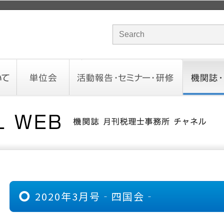
サイト内検索のキーワード
単位会
活動報告・セミナー・研修
機関誌・ド
北海道会
東北会
関東信越会
東京会
北陸会
中部会
近畿会
中国会
四国会
九州会
沖縄会
活動予定／報告
統一研修会
研修・セミナー一覧
オンデマンドセミナー
CHANNE
お役立ち
2020年3月号‐四国会‐