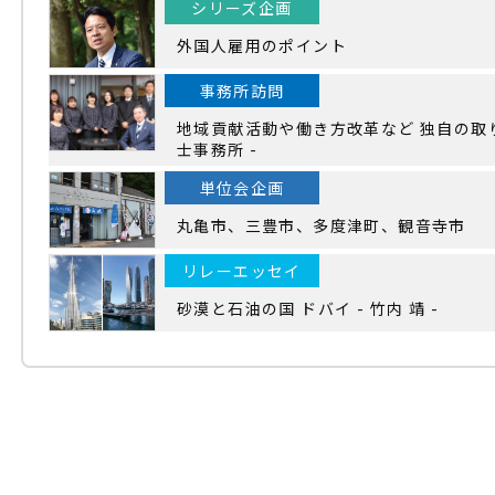
シリーズ企画
外国人雇用のポイント
事務所訪問
地域貢献活動や働き方改革など 独自の取り
士事務所 -
単位会企画
丸亀市、三豊市、多度津町、観音寺市
リレーエッセイ
砂漠と石油の国 ドバイ - 竹内 靖 -