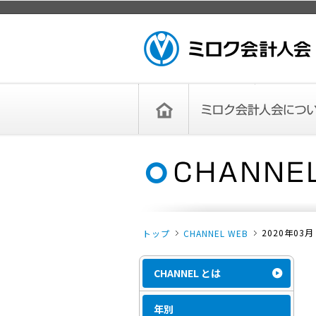
ページトップ
ミロク会計人会 MIROKU
ACCOUNTING PERSON
ASSOCIATION
トップペー
ミロク会計人会について
ミロク会計人会とは
ミロク会計人会連合会
委員会
単位会
役員一覧
入会のご案内
お問い合わせ
お知らせ
ジ
2020年03月
トップ
CHANNEL WEB
CHANNEL とは
年別