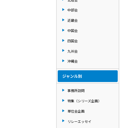
中部会
近畿会
中国会
四国会
九州会
沖縄会
ジャンル別
事務所訪問
特集（シリーズ企画）
単位会企画
リレーエッセイ