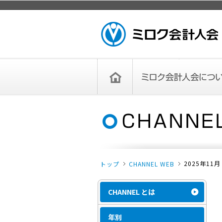
ページトップ
ミロク会計人会 MIROKU
ACCOUNTING PERSON
ASSOCIATION
トップペー
ミロク会計人会について
ミロク会計人会とは
ミロク会計人会連合会
委員会
単位会
役員一覧
入会のご案内
お問い合わせ
お知らせ
ジ
2025年11月
トップ
CHANNEL WEB
CHANNEL とは
年別