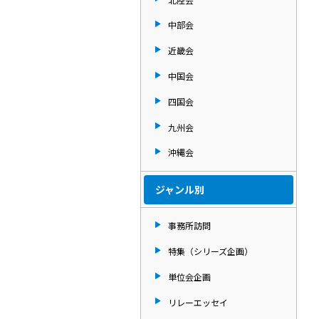
中部会
近畿会
中国会
四国会
九州会
沖縄会
ジャンル別
事務所訪問
特集（シリーズ企画）
単位会企画
リレーエッセイ