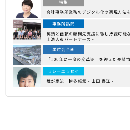
特集
会計事務所業務のデジタル化の実現方法
事務所訪問
笑顔と信頼の顧問先支援に徹し持続可能な
士法人東パートナーズ -
単位会企画
「100年に一度の変革期」を迎えた長崎
リレーエッセイ
我が家流 博多雑煮 - 山田 泰江 -