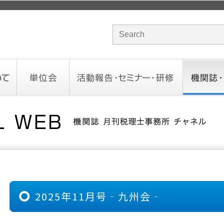
サイト内検索のキーワード
単位会
活動報告・セミナー・研修
機関誌・ド
北海道会
東北会
関東信越会
東京会
北陸会
中部会
近畿会
中国会
四国会
九州会
沖縄会
活動予定／報告
統一研修会
研修・セミナー一覧
オンデマンドセミナー
CHANNE
お役立ち
2025年11月号‐九州会‐